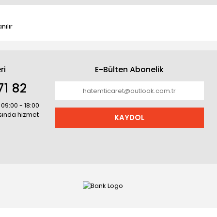
nılır
ri
E-Bülten Abonelik
71 82
 09:00 - 18:00
asında hizmet
KAYDOL