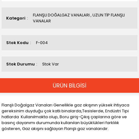
FLANŞLI DOĞALGAZ VANALARI
,
UZUN TİP FLANŞLI
Kategori
VANALAR
Stok Kodu
F-004
Stok Durumu
Stok Var
ÜRÜN BİLGİSİ
Flanşlı Doğalgaz Vanaları Genellikle gaz akışının yüksek ihtiyaca
gereksinim duyduğu çok katlı binalarda,Tesislerde, Endüstri Tipi
hatlarda Kullanılmakta olup, Boru giriş-Çıkış çaplarına göre ve
basınç dayanımı durumunda kullanılan büyüklükleri farklılık
gösteren, Gaz akışını sağlayan Flanşlı gaz vanalarıdır.