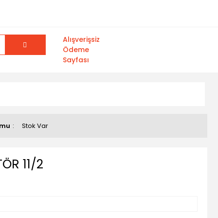
Alışverişsiz
Ödeme
Sayfası
umu
Stok Var
R 11/2