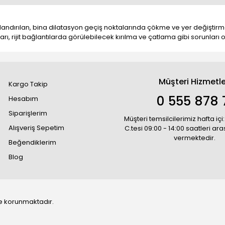
dırılan, bina dilatasyon geçiş noktalarında çökme ve yer değiştirmele
rı, rijit bağlantılarda görülebilecek kırılma ve çatlama gibi sorunları o
Müşteri Hizmetle
Kargo Takip
0 555 878 
Hesabım
Siparişlerim
Müşteri temsilcilerimiz hafta içi:
Alışveriş Sepetim
C.tesi 09:00 - 14:00 saatleri ar
vermektedir.
Beğendiklerim
Blog
 ile korunmaktadır.